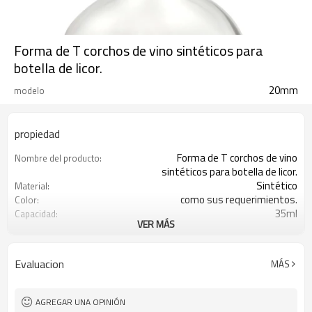
Forma de T corchos de vino sintéticos para
botella de licor.
20mm
modelo
propiedad
Forma de T corchos de vino
Nombre del producto:
sintéticos para botella de licor.
Sintético
Material:
como sus requerimientos.
Color:
35ml
Capacidad:
VER MÁS
Shangai, Qingdao o Lianyungang
Puerto:
Xuzhou, Jiangsu, China
Lugar de origen:
Bienvenido
OEM:
Evaluacion
MÁS
AGREGAR UNA OPINIÓN