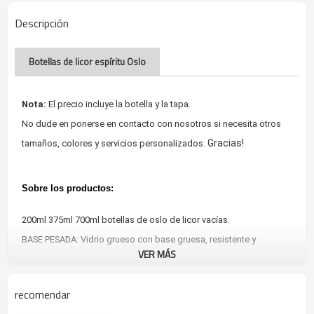
Descripción
Botellas de licor espíritu Oslo
Nota:
El precio incluye la botella y la tapa.
No dude en ponerse en contacto con nosotros si necesita otros
Gracias!
tamaños, colores y servicios personalizados.
Sobre los productos:
200ml 375ml 700ml botellas de oslo de licor vacías.
BASE PESADA: Vidrio grueso con base gruesa, resistente y
VER MÁS
resistente a las puntas.
CAPACIDAD: 200ml 375ml 500ml 700ml 750ml 1000ml
recomendar
CORCHO SINTÉTICO T-TOP: sello apretado como un corcho