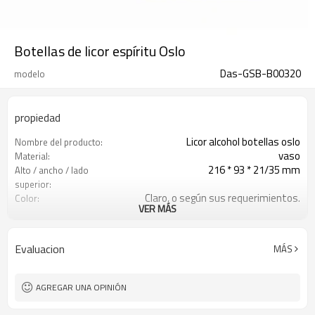
Botellas de licor espíritu Oslo
Das-GSB-B00320
modelo
propiedad
Licor alcohol botellas oslo
Nombre del producto:
vaso
Material:
216 * 93 * 21/35 mm
Alto / ancho / lado
superior:
Claro, o según sus requerimientos.
Color:
VER MÁS
200ml 375ml 500ml 700ml 750ml
Capacidad:
1000ml
Shangai, Qingdao o Lianyungang
Puerto:
Evaluacion
MÁS
Xuzhou, Jiangsu, China
Lugar de origen:
Bienvenido
OEM:
AGREGAR UNA OPINIÓN