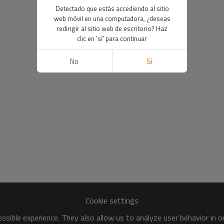
Detectado que estás accediendo al sitio
web móvil en una computadora, ¿deseas
redirigir al sitio web de escritorio? Haz
clic en 'sí' para continuar
No
Si
Cookie settings
sible experience. They also allow us to analyze user behavior in 