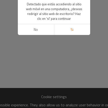
Detectado que estás accediendo al sitio
web móvil en una computadora, ¿deseas
redirigir al sitio web de escritorio? Haz
clic en 'sí' para continuar
No
Si
Cookie settings
sible experience. They also allow us to analyze user behavior in 