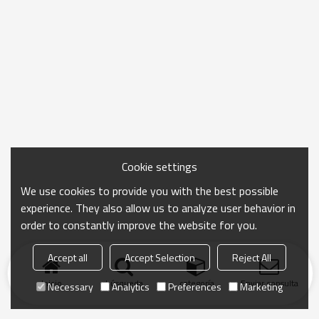
Cookie settings
We use cookies to provide you with the best possible
experience. They also allow us to analyze user behavior in
order to constantly improve the website for you.
Accept all
Accept Selection
Reject All
Inicio
búsqueda
categoría
Enviar consulta
Necessary
Analytics
Preferences
Marketing