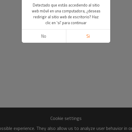
Detectado que estás accediendo al sitio
web móvil en una computadora, ¿deseas
redirigir al sitio web de escritorio? Haz
clic en 'sí' para continuar
No
Si
Cookie settings
sible experience. They also allow us to analyze user behavior in 