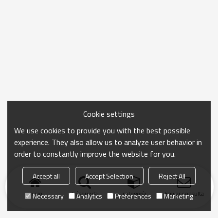
Cookie settings
We use cookies to provide you with the best possible
experience. They also allow us to analyze user behavior in
order to constantly improve the website for you.
Accept all
Accept Selection
Reject All
Inicio
búsqueda
categoría
Enviar consulta
Necessary
Analytics
Preferences
Marketing