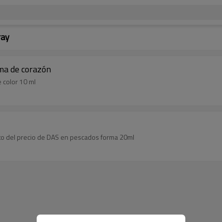
ray
rma de corazón
 color 10 ml
rato del precio de DAS en pescados forma 20ml