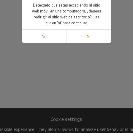
Detectado que estás accediendo al sitio
web móvil en una computadora, ¿deseas
redirigir al sitio web de escritorio? Haz
clic en 'sí' para continuar
No
Si
Cookie settings
sible experience. They also allow us to analyze user behavior in 