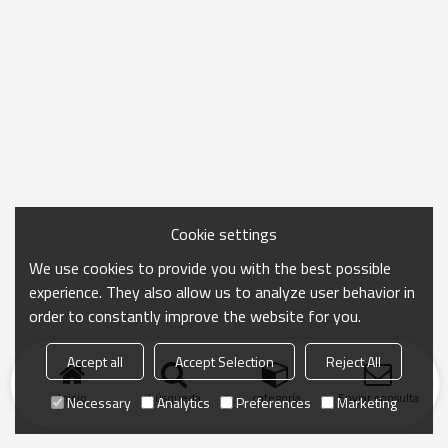
Cookie settings
We use cookies to provide you with the best possible
experience. They also allow us to analyze user behavior in
order to constantly improve the website for you.
Accept all
Accept Selection
Reject All
Inicio
búsqueda
categoría
Enviar consulta
Necessary
Analytics
Preferences
Marketing